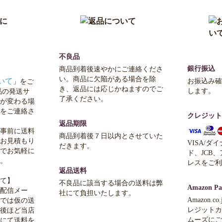
不良品
銀行振込
商品到着後速やかにご連絡くださ
い。商品に欠陥がある場合を除
いて
お振込み確
」をご
き、返品には応じかねますのでご
します。
品の発送サ
了承ください。
が変わる場
をご連絡さ
クレジット
返品期限
事前に送料
商品到着後７日以内とさせていた
お見積もり
VISA/ダ
だきます。
でお気軽に
ド、JCB
。
レスをご利
返品送料
て】
不良品に該当する場合の送料は弊
Amazon Pa
配信メー
社にて負担いたします。
Amazon.
では仮の送
レジットカ
後ほど当店
ムーズにご
にて送料を