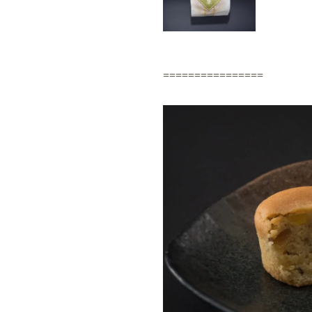
================