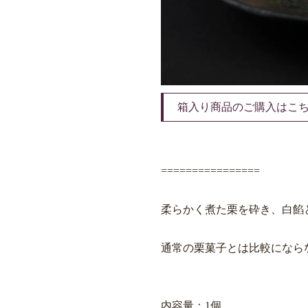
箱入り商品のご購入はこ
================
柔らかく煮た栗を砕き、白餡
通常の栗菓子とは比較になら
内容量：1個