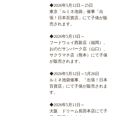
◆2026年5月12日～25日
東京「ルミネ池袋」催事「出
張！日本百貨店」にて子俵が販
売されます。
◆2026年5月13日～
フードウェイ西新店（福岡）、
おのだサンパーク店（山口）、
サクラマチ店（熊本）にて子俵
が販売されます。
◆2026年5月12日～5月26日
ルミネ池袋催事、「出張！日本
百貨店」にて子俵が販売されま
す。
◆2026年5月11日～
大阪 ドリーム長田本店にて子