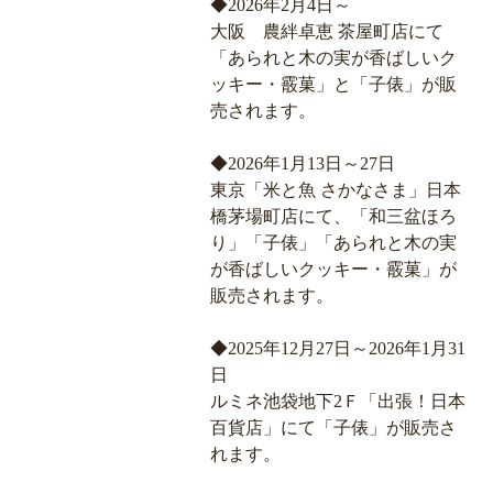
◆2026年2月4日～
大阪 農絆卓恵 茶屋町店にて
「あられと木の実が香ばしいク
ッキー・霰菓」と「子俵」が販
売されます。
◆2026年1月13日～27日
東京「米と魚 さかなさま」日本
橋茅場町店にて、「和三盆ほろ
り」「子俵」「あられと木の実
が香ばしいクッキー・霰菓」が
販売されます。
◆2025年12月27日～2026年1月31
日
ルミネ池袋地下2Ｆ「出張！日本
百貨店」にて「子俵」が販売さ
れます。