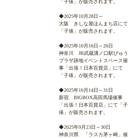
「子俵」が販売されます。
◆2025年10月28日～
大阪 きしな屋ほんまち店にて
「子俵」が販売されます。
◆2025年10月16日～26日
神奈川 JR武蔵溝ノ口駅びゅう
プラザ跡地イベントスペース催
事「出張！日本百貨店」にて
「子俵」が販売されます。
◆2025年10月14日～31日
新宿 BIGBOX高田馬場催事
「出張！日本百貨店」にて「子
俵」が販売されます。
◆2025年9月23日～30日
神奈川県 「ラスカ茅ヶ崎」催