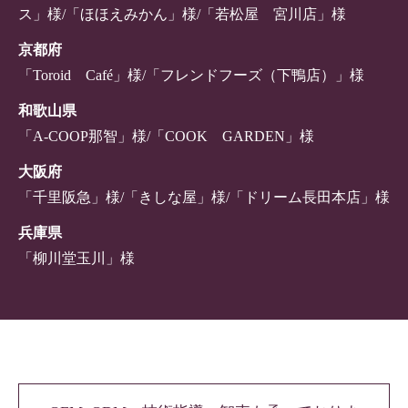
ス」様/「ほほえみかん」様/「若松屋 宮川店」様
京都府
「Toroid Café」様/「フレンドフーズ（下鴨店）」様
和歌山県
「A-COOP那智」様/「COOK GARDEN」様
大阪府
「千里阪急」様/「きしな屋」様/「ドリーム長田本店」様
兵庫県
「柳川堂玉川」様