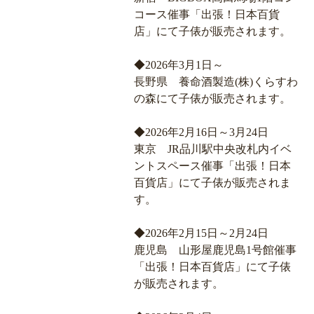
コース催事「出張！日本百貨
店」にて子俵が販売されます。
◆2026年3月1日～
長野県 養命酒製造(株)くらすわ
の森にて子俵が販売されます。
◆2026年2月16日～3月24日
東京 JR品川駅中央改札内イベ
ントスペース催事「出張！日本
百貨店」にて子俵が販売されま
す。
◆2026年2月15日～2月24日
鹿児島 山形屋鹿児島1号館催事
「出張！日本百貨店」にて子俵
が販売されます。