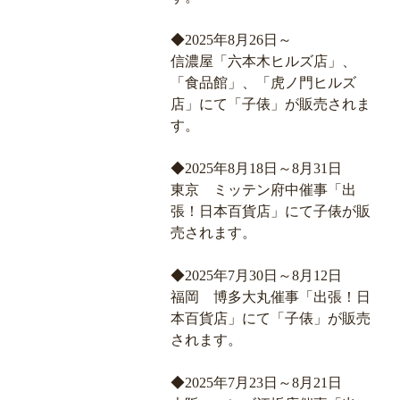
◆2025年8月26日～
信濃屋「六本木ヒルズ店」、
「食品館」、「虎ノ門ヒルズ
店」にて「子俵」が販売されま
す。
◆2025年8月18日～8月31日
東京 ミッテン府中催事「出
張！日本百貨店」にて子俵が販
売されます。
◆2025年7月30日～8月12日
福岡 博多大丸催事「出張！日
本百貨店」にて「子俵」が販売
されます。
◆2025年7月23日～8月21日