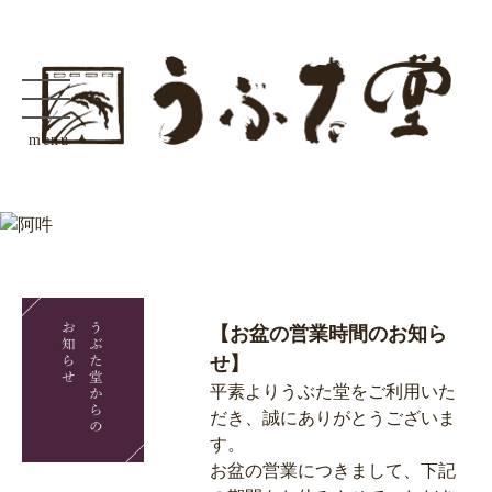
menu
【お盆の営業時間のお知ら
せ】
平素よりうぶた堂をご利用いた
だき、誠にありがとうございま
す。
お盆の営業につきまして、下記