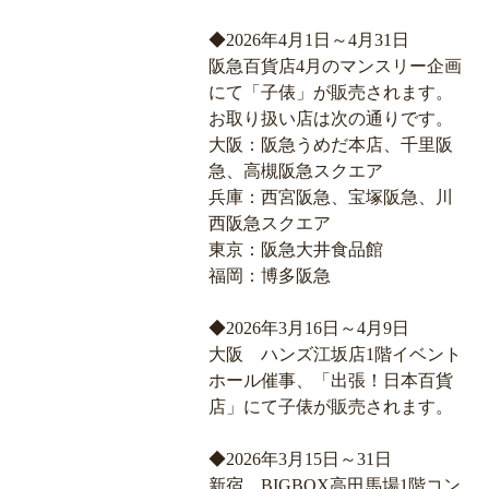
◆2026年4月1日～4月31日
阪急百貨店4月のマンスリー企画
にて「子俵」が販売されます。
お取り扱い店は次の通りです。
大阪：阪急うめだ本店、千里阪
急、高槻阪急スクエア
兵庫：西宮阪急、宝塚阪急、川
西阪急スクエア
東京：阪急大井食品館
福岡：博多阪急
◆2026年3月16日～4月9日
大阪 ハンズ江坂店1階イベント
ホール催事、「出張！日本百貨
店」にて子俵が販売されます。
◆2026年3月15日～31日
新宿 BIGBOX高田馬場1階コン