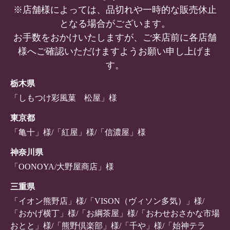
※店舗様によっては、品切れや一時的な販売休止
となる場合がございます。
お手数をおかけいたしますが、ご来店前に各店舗
様へご確認いただけますようお願い申し上げま
す。
栃木県
「しもつけ彩風菓 松屋」様
東京都
「亀十」様/「紅屋」様/「信濃屋」様
神奈川県
「OONOYA/大野屋商店」様
三重県
「イオン熊野店」様/「VISON（ヴィソン多気）」様/
「おかげ横丁」様/「お綱茶屋」様/「おわせおさかな市場
おとと」様/「熊野倶楽部」様/「千や」様/「始神テラ