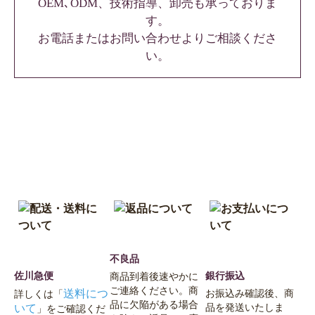
OEM､ODM、技術指導、卸売も承っておりま
す。
お電話またはお問い合わせよりご相談くださ
い。
不良品
佐川急便
銀行振込
商品到着後速やかに
ご連絡ください。商
送料につ
お振込み確認後、商
詳しくは「
品に欠陥がある場合
いて
品を発送いたしま
」をご確認くだ