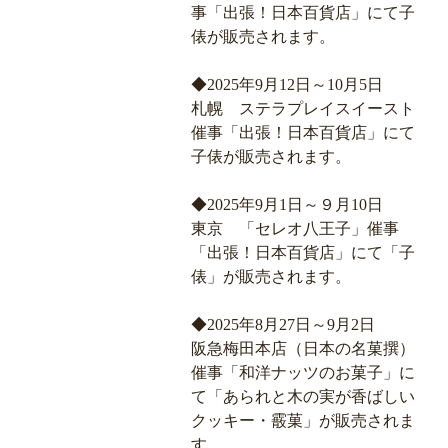
事「出張！日本百貨店」にて子
俵が販売されます。
◆2025年9月12日～10月5日
札幌 ステラプレイスイースト
催事「出張！日本百貨店」にて
子俵が販売されます。
◆2025年9月1日～９月10日
東京 「セレオ八王子」催事
「出張！日本百貨店」にて「子
俵」が販売されます。
◆2025年8月27日～9月2日
阪急梅田本店（日本の名菓撰）
催事「和洋ナッツのお菓子」に
て「あられと木の実が香ばしい
クッキー・霰菓」が販売されま
す。