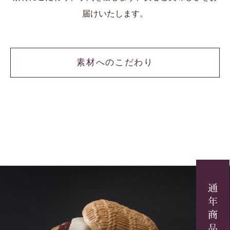
届けいたします。
素材へのこだわり