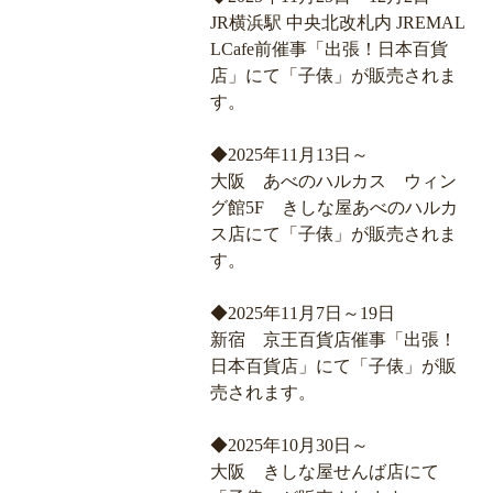
JR横浜駅 中央北改札内 JREMAL
LCafe前催事「出張！日本百貨
店」にて「子俵」が販売されま
す。
◆2025年11月13日～
大阪 あべのハルカス ウィン
グ館5F きしな屋あべのハルカ
ス店にて「子俵」が販売されま
す。
◆2025年11月7日～19日
新宿 京王百貨店催事「出張！
日本百貨店」にて「子俵」が販
売されます。
◆2025年10月30日～
大阪 きしな屋せんば店にて