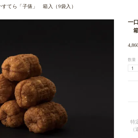
かすてら「子俵」 箱入（9袋入）
一
箱
4,8
数量
特
（