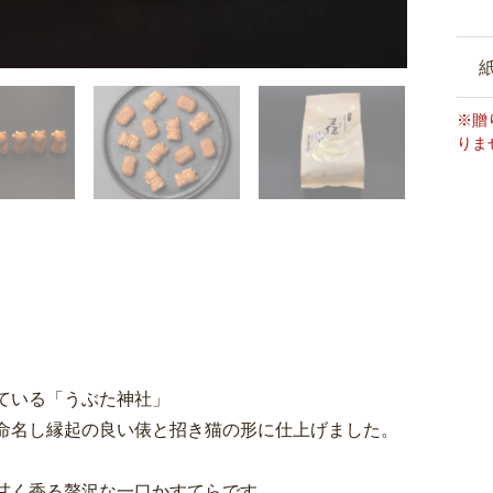
※贈
りま
ている「うぶた神社」
命名し縁起の良い俵と招き猫の形に仕上げました。
甘く香る贅沢な一口かすてらです。