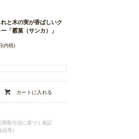
られと木の実が香ばしいク
キー「霰菓（サンカ）」
円(内税)
カートに入れる
定商取引法に基づく表記
返品等）