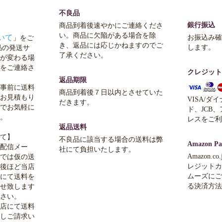
不良品
銀行振込
商品到着後速やかにご連絡くださ
い。商品に欠陥がある場合を除
いて
お振込み確
」をご
き、返品には応じかねますのでご
します。
品の発送サ
了承ください。
が変わる場
をご連絡さ
クレジット
返品期限
事前に送料
商品到着後７日以内とさせていた
お見積もり
VISA/ダ
だきます。
でお気軽に
ド、JCB
。
レスをご利
返品送料
て】
不良品に該当する場合の送料は弊
Amazon Pa
配信メー
社にて負担いたします。
Amazon.
では仮の送
レジットカ
後ほど当店
ムーズにご
にて送料を
る決済方法
せ致します
さい。
店にて送料
しご請求い