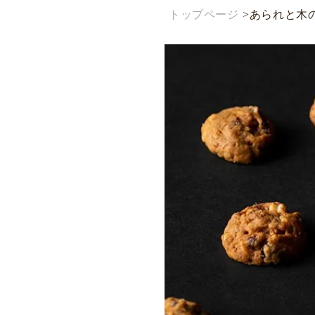
トップページ
>
あられと木