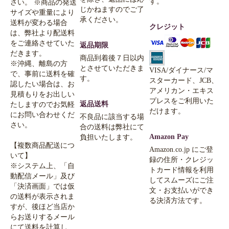
す。
さい。 ※商品の発送
じかねますのでご了
サイズや重量により
承ください。
送料が変わる場合
クレジット
は、弊社より配送料
をご連絡させていた
返品期限
だきます。
商品到着後７日以内
※沖縄、離島の方
とさせていただきま
VISA/ダイナース/マ
で、事前に送料を確
す。
スターカード、JCB、
認したい場合は、お
アメリカン・エキス
見積もりをお出しい
プレスをご利用いた
返品送料
たしますのでお気軽
だけます。
にお問い合わせくだ
不良品に該当する場
さい。
合の送料は弊社にて
Amazon Pay
負担いたします。
【複数商品配送につ
Amazon.co.jp にご登
いて】
録の住所・クレジッ
※システム上、「自
トカード情報を利用
動配信メール」及び
してスムーズにご注
「決済画面」では仮
文・お支払いができ
の送料が表示されま
る決済方法です。
すが、後ほど当店か
らお送りするメール
にて送料を計算し、