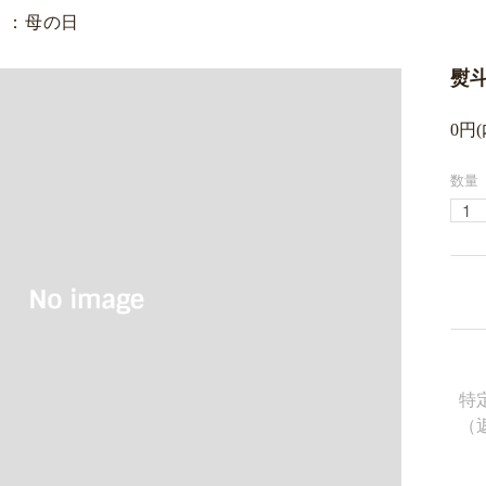
）：母の日
熨
0円
数量
特
（