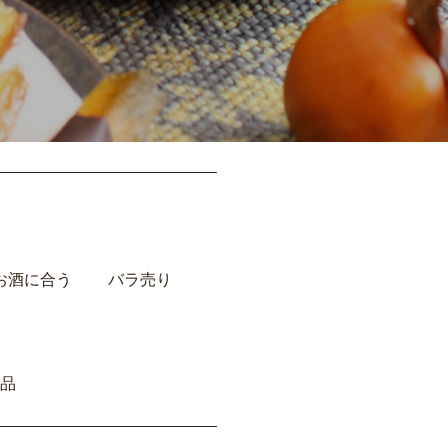
お酒に合う
バラ売り
品