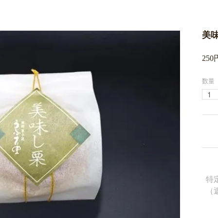
美
250
数量
特
（